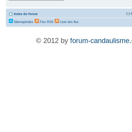
Index du forum
SitemapIndex
Flux RSS
Liste des flux
© 2012 by
forum-candaulisme