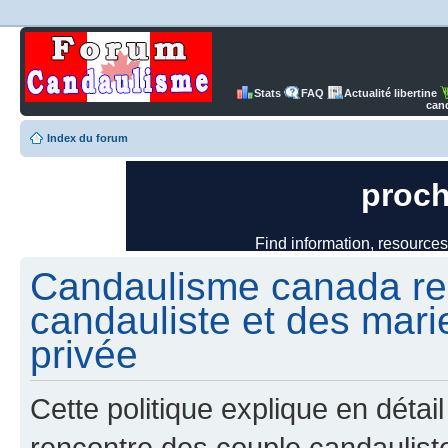
Stats
FAQ
Actualité libertine
can
Index du forum
Candaulisme canada re
candauliste et des mari
privée
Cette politique explique en dét
rencontre des couple candaulist