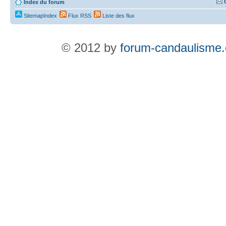
Index du forum
SitemapIndex
Flux RSS
Liste des flux
© 2012 by
forum-candaulisme