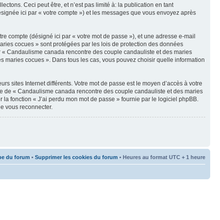
ons. Ceci peut être, et n’est pas limité à: la publication en tant
(désignée ici par « votre compte ») et les messages que vous envoyez après
tre compte (désigné ici par « votre mot de passe »), et une adresse e-mail
aries cocues » sont protégées par les lois de protection des données
par « Candaulisme canada rencontre des couple candauliste et des maries
des maries cocues ». Dans tous les cas, vous pouvez choisir quelle information
rs sites Internet différents. Votre mot de passe est le moyen d’accès à votre
ée de « Candaulisme canada rencontre des couple candauliste et des maries
la fonction « J’ai perdu mon mot de passe » fournie par le logiciel phpBB.
de vous reconnecter.
pe du forum
•
Supprimer les cookies du forum
• Heures au format UTC + 1 heure