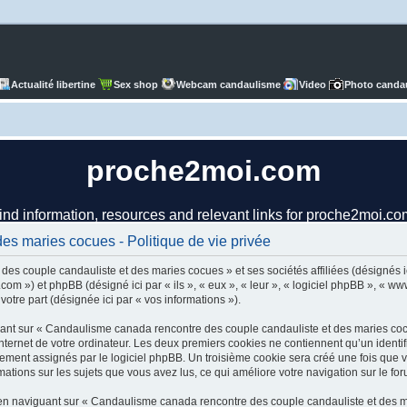
Actualité libertine
Sex shop
Webcam candaulisme
Video
Photo canda
s maries cocues - Politique de vie privée
es couple candauliste et des maries cocues » et ses sociétés affiliées (désignés i
om ») et phpBB (désigné ici par « ils », « eux », « leur », « logiciel phpBB », « 
votre part (désignée ici par « vos informations »).
ant sur « Candaulisme canada rencontre des couple candauliste et des maries cocu
nternet de votre ordinateur. Les deux premiers cookies ne contiennent qu’un identifiant
iquement assignés par le logiciel phpBB. Un troisième cookie sera créé une fois qu
mations sur les sujets que vous avez lus, ce qui améliore votre navigation sur le fo
n naviguant sur « Candaulisme canada rencontre des couple candauliste et des ma