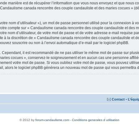
de manière est de récupérer l’information que vous nous envoyez et que nous collect
 sur « Candaulisme canada rencontre des couple candauliste et des maries cocues » 
otre nom d’utilisateur »), un mot de passe personnel utilisé pour la connexion à vo
ur votre compte sur « Candaulisme canada rencontre des couple candauliste et des m
otre nom d’utilisateur, de votre mot de passe et de votre adresse e-mail requise 
reste à la discrétion de « Candaulisme canada rencontre des couple candauliste et 
pouvez souscrire ou non à l’envoi automatique d’e-mail par le logiciel phpBB.
é. Cependant, il est recommandé de ne pas utiliser le même mot de passe sur plusieu
aries cocues », conservez-le soigneusement et en aucun cas une personne affili
ment votre mot de passe. Si vous oubliez votre mot de passe, vous pouvez utiliser 
ail, alors le logiciel phpBB générera un nouveau mot de passe qui vous permettra 
Contact
•
L’équi
© 2012 by
forum-candaulisme.com
-
Conditions generales d utilisation