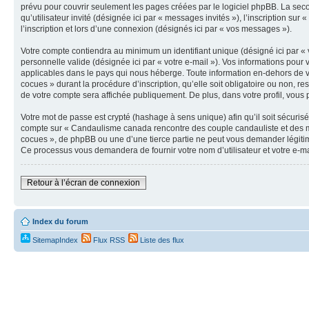
prévu pour couvrir seulement les pages créées par le logiciel phpBB. La secon
qu’utilisateur invité (désignée ici par « messages invités »), l’inscription
l’inscription et lors d’une connexion (désignés ici par « vos messages »).
Votre compte contiendra au minimum un identifiant unique (désigné ici par « v
personnelle valide (désignée ici par « votre e-mail »). Vos informations po
applicables dans le pays qui nous héberge. Toute information en-dehors de v
cocues » durant la procédure d’inscription, qu’elle soit obligatoire ou non, 
de votre compte sera affichée publiquement. De plus, dans votre profil, vous 
Votre mot de passe est crypté (hashage à sens unique) afin qu’il soit sécuris
compte sur « Candaulisme canada rencontre des couple candauliste et des m
cocues », de phpBB ou une d’une tierce partie ne peut vous demander légitime
Ce processus vous demandera de fournir votre nom d’utilisateur et votre e-m
Retour à l’écran de connexion
Index du forum
SitemapIndex
Flux RSS
Liste des flux