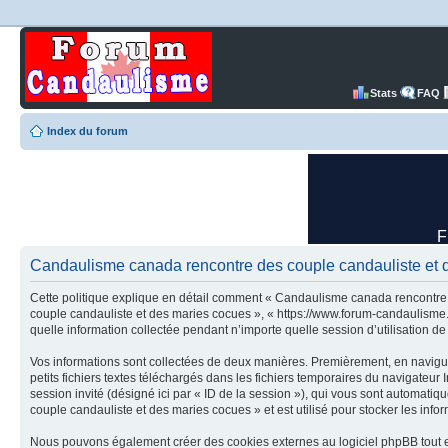
Stats
FAQ
Index du forum
Candaulisme canada rencontre des couple candauliste et de
Cette politique explique en détail comment « Candaulisme canada rencontre d
couple candauliste et des maries cocues », « https://www.forum-candaulisme.c
quelle information collectée pendant n’importe quelle session d’utilisation de 
Vos informations sont collectées de deux manières. Premièrement, en navigu
petits fichiers textes téléchargés dans les fichiers temporaires du navigateur I
session invité (désigné ici par « ID de la session »), qui vous sont automat
couple candauliste et des maries cocues » et est utilisé pour stocker les infor
Nous pouvons également créer des cookies externes au logiciel phpBB tout e