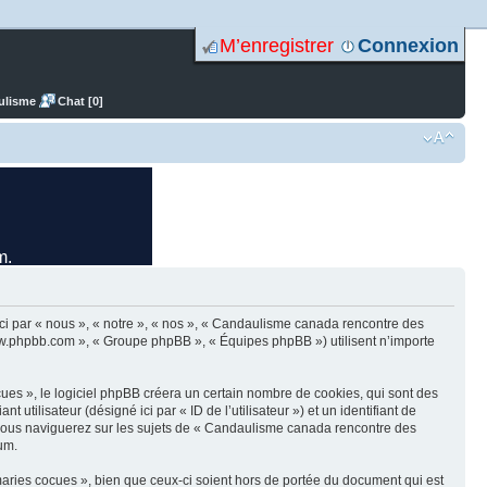
M’enregistrer
Connexion
ulisme
Chat [0]
ci par « nous », « notre », « nos », « Candaulisme canada rencontre des
www.phpbb.com », « Groupe phpBB », « Équipes phpBB ») utilisent n’importe
es », le logiciel phpBB créera un certain nombre de cookies, qui sont des
 utilisateur (désigné ici par « ID de l’utilisateur ») et un identifiant de
e vous naviguerez sur les sujets de « Candaulisme canada rencontre des
rum.
ries cocues », bien que ceux-ci soient hors de portée du document qui est