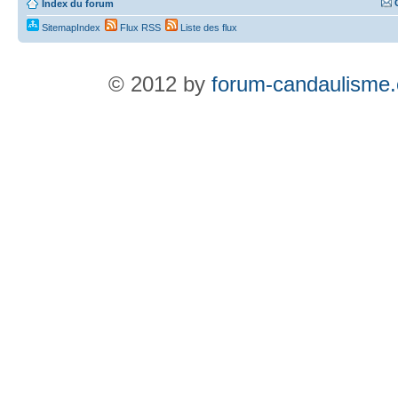
Index du forum
SitemapIndex
Flux RSS
Liste des flux
© 2012 by
forum-candaulisme