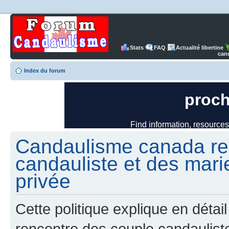
Stats
FAQ
Actualité libertine
can
Index du forum
Candaulisme canada re
candauliste et des mari
privée
Cette politique explique en dét
rencontre des couple candaulist