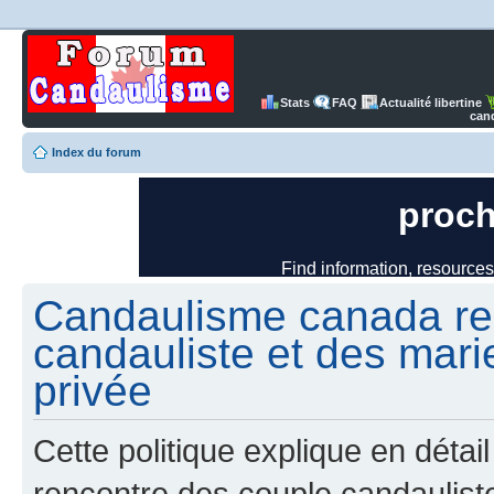
Stats
FAQ
Actualité libertine
can
Index du forum
Candaulisme canada re
candauliste et des mari
privée
Cette politique explique en dét
rencontre des couple candaulist