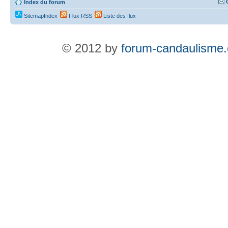
Index du forum
SitemapIndex
Flux RSS
Liste des flux
© 2012 by
forum-candaulisme