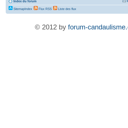
Index du forum
SitemapIndex
Flux RSS
Liste des flux
© 2012 by
forum-candaulisme