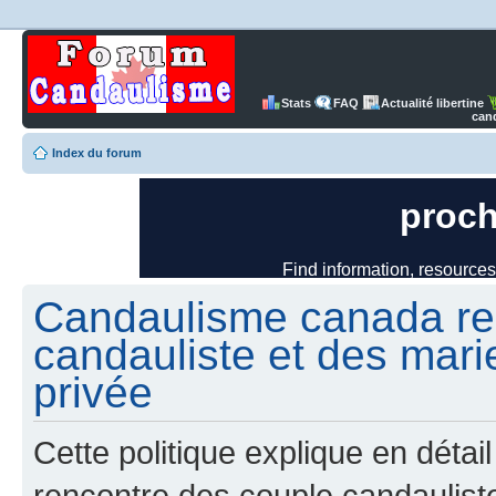
Stats
FAQ
Actualité libertine
can
Index du forum
Candaulisme canada re
candauliste et des mari
privée
Cette politique explique en dét
rencontre des couple candaulist