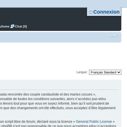
Connexion
ulisme
Chat [0]
Langue:
nada rencontre des couple candauliste et des maries cocues »,
nsable de toutes les conditions suivantes, alors n’accédez pas et/ou
ferons tout pour que vous en soyez informé, bien qu’il soit prudent de
ors que des changements ont été effectués, vous acceptez d’être légalement
n script libre de forum, déclaré sous la licence «
General Public License
»
oupe phpBB n’est pas responsable de ce que nous acceptons et/ou n’acceptons