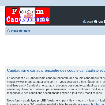
Stats
FAQ
Index du forum
Candaulisme canada rencontre des couple candauliste et d
En accédant à « Candaulisme canada rencontre des couple candauliste et des
« https://www.forum-candaulisme.com »), vous acceptez d’être légalement res
n’utilisez pas « Candaulisme canada rencontre des couple candauliste et des
vérifier régulièrement celles-ci par vous-même. Si vous continuez d’utilise
responsable des conditions découlant des mises à jour et/ou modifications.
Notre forum est de type phpBB (désigné ici par « ils », « eux », « leur », « 
(désigné ici par « GPL ») et qui peut être téléchargé depuis
www.phpbb.com