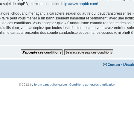
u sujet de phpBB, merci de consulter:
http://www.phpbb.com/
.
matoire, choquant, menaçant, à caractère sexuel ou autre qui peut transgresser le
Le faire peut vous mener à un bannissement immédiat et permanent, avec une notifica
nt de ces conditions. Vous acceptez que « Candaulisme canada rencontre des coupl
qu’utilisateur, vous acceptez que toutes les informations que vous avez entrées s
aulisme canada rencontre des couple candauliste et des maries cocues », ni phpBB
Contact
•
L’équi
© 2012 by
forum-candaulisme.com
-
Conditions generales d utilisation