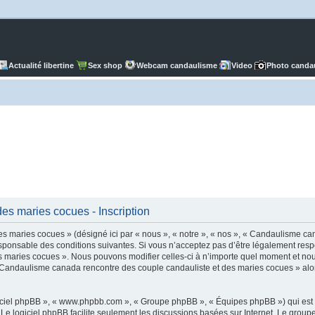
Actualité libertine
Sex shop
Webcam candaulisme
Video
Photo canda
es maries cocues - Inscription
 maries cocues » (désigné ici par « nous », « notre », « nos », « Candaulisme ca
ponsable des conditions suivantes. Si vous n’acceptez pas d’être légalement respo
 maries cocues ». Nous pouvons modifier celles-ci à n’importe quel moment et nous 
r « Candaulisme canada rencontre des couple candauliste et des maries cocues » al
logiciel phpBB », « www.phpbb.com », « Groupe phpBB », « Équipes phpBB ») qui est u
. Le logiciel phpBB facilite seulement les discussions basées sur Internet. Le gr