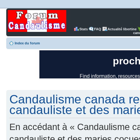
Stats
FAQ
Actualité libertine
can
Index du forum
Candaulisme canada re
candauliste et des mari
En accédant à « Candaulisme c
candauliste et des maries cocues