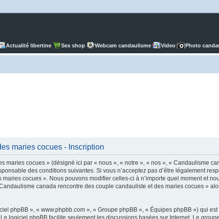
Actualité libertine
Sex shop
Webcam candaulisme
Video
Photo canda
es maries cocues - Inscription
 maries cocues » (désigné ici par « nous », « notre », « nos », « Candaulisme ca
ponsable des conditions suivantes. Si vous n’acceptez pas d’être légalement respo
 maries cocues ». Nous pouvons modifier celles-ci à n’importe quel moment et nous 
r « Candaulisme canada rencontre des couple candauliste et des maries cocues » al
logiciel phpBB », « www.phpbb.com », « Groupe phpBB », « Équipes phpBB ») qui est u
. Le logiciel phpBB facilite seulement les discussions basées sur Internet. Le gr