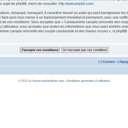
u sujet de phpBB, merci de consulter:
http://www.phpbb.com/
.
matoire, choquant, menaçant, à caractère sexuel ou autre qui peut transgresser le
Le faire peut vous mener à un bannissement immédiat et permanent, avec une notifica
nt de ces conditions. Vous acceptez que « Candaulisme canada rencontre des coupl
qu’utilisateur, vous acceptez que toutes les informations que vous avez entrées s
aulisme canada rencontre des couple candauliste et des maries cocues », ni phpBB
Contact
•
L’équi
© 2012 by
forum-candaulisme.com
-
Conditions generales d utilisation