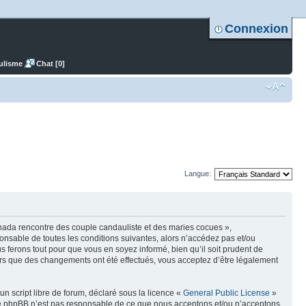
Connexion
ulisme
Chat [0]
Langue:
nada rencontre des couple candauliste et des maries cocues »,
nsable de toutes les conditions suivantes, alors n’accédez pas et/ou
ferons tout pour que vous en soyez informé, bien qu’il soit prudent de
ors que des changements ont été effectués, vous acceptez d’être légalement
n script libre de forum, déclaré sous la licence «
General Public License
»
oupe phpBB n’est pas responsable de ce que nous acceptons et/ou n’acceptons