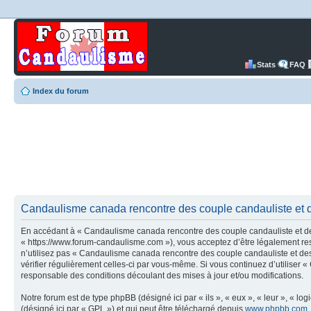
Stats
FAQ
Index du forum
Candaulisme canada rencontre des couple candauliste et d
En accédant à « Candaulisme canada rencontre des couple candauliste et des
« https://www.forum-candaulisme.com »), vous acceptez d’être légalement res
n’utilisez pas « Candaulisme canada rencontre des couple candauliste et des
vérifier régulièrement celles-ci par vous-même. Si vous continuez d’utilise
responsable des conditions découlant des mises à jour et/ou modifications.
Notre forum est de type phpBB (désigné ici par « ils », « eux », « leur », « 
(désigné ici par « GPL ») et qui peut être téléchargé depuis
www.phpbb.com