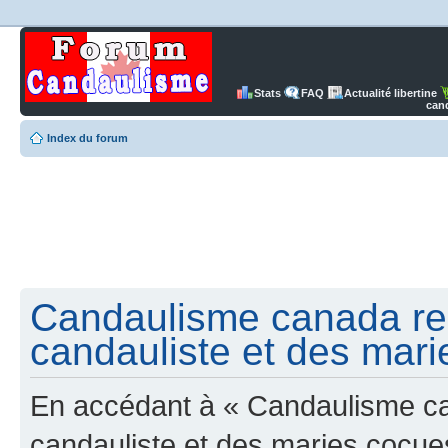
Stats
FAQ
Actualité libertine
can
Index du forum
Candaulisme canada re
candauliste et des mari
En accédant à « Candaulisme c
candauliste et des maries cocues