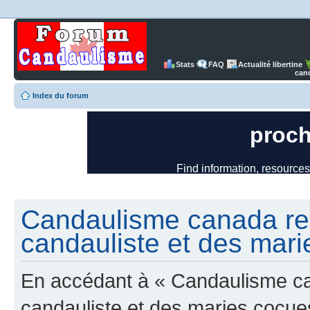
Stats
FAQ
Actualité libertine
can
Index du forum
Candaulisme canada re
candauliste et des mari
En accédant à « Candaulisme c
candauliste et des maries cocues