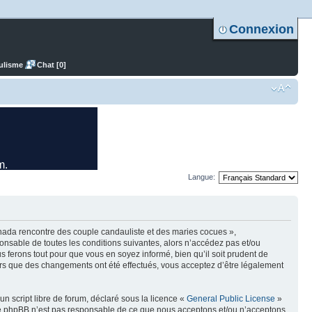
Connexion
ulisme
Chat [0]
Langue:
nada rencontre des couple candauliste et des maries cocues »,
nsable de toutes les conditions suivantes, alors n’accédez pas et/ou
ferons tout pour que vous en soyez informé, bien qu’il soit prudent de
ors que des changements ont été effectués, vous acceptez d’être légalement
n script libre de forum, déclaré sous la licence «
General Public License
»
oupe phpBB n’est pas responsable de ce que nous acceptons et/ou n’acceptons