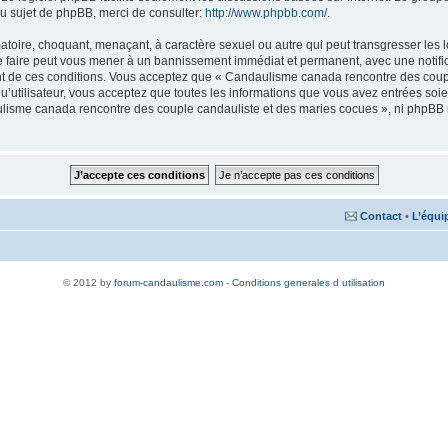
u sujet de phpBB, merci de consulter:
http://www.phpbb.com/
.
matoire, choquant, menaçant, à caractère sexuel ou autre qui peut transgresser le
Le faire peut vous mener à un bannissement immédiat et permanent, avec une notifica
nt de ces conditions. Vous acceptez que « Candaulisme canada rencontre des coupl
qu’utilisateur, vous acceptez que toutes les informations que vous avez entrées s
aulisme canada rencontre des couple candauliste et des maries cocues », ni phpBB
Contact
•
L’équi
© 2012 by
forum-candaulisme.com
-
Conditions generales d utilisation