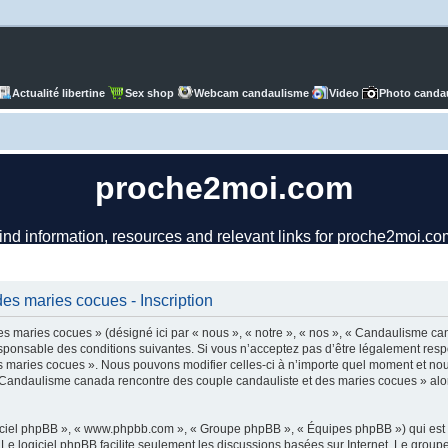
Actualité libertine
Sex shop
Webcam candaulisme
Video
Photo canda
es maries cocues - Inscription
 maries cocues » (désigné ici par « nous », « notre », « nos », « Candaulisme ca
ponsable des conditions suivantes. Si vous n’acceptez pas d’être légalement respo
 maries cocues ». Nous pouvons modifier celles-ci à n’importe quel moment et nous 
r « Candaulisme canada rencontre des couple candauliste et des maries cocues » al
logiciel phpBB », « www.phpbb.com », « Groupe phpBB », « Équipes phpBB ») qui est u
. Le logiciel phpBB facilite seulement les discussions basées sur Internet. Le gr