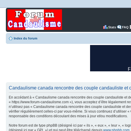
Stats
FAQ
Index du forum
Candaulisme canada rencontre des couple candauliste et d
En accédant à « Candaulisme canada rencontre des couple candauliste et des
« https://www.forum-candaulisme.com »), vous acceptez d’être légalement res
n’utilisez pas « Candaulisme canada rencontre des couple candauliste et des
vérifier régulièrement celles-ci par vous-même. Si vous continuez d’utilise
responsable des conditions découlant des mises à jour et/ou modifications.
Notre forum est de type phpBB (désigné ici par « ils », « eux », « leur », « 
(désigné ici par « GPL ») et qui peut être téléchargé depuis
www.phpbb.com