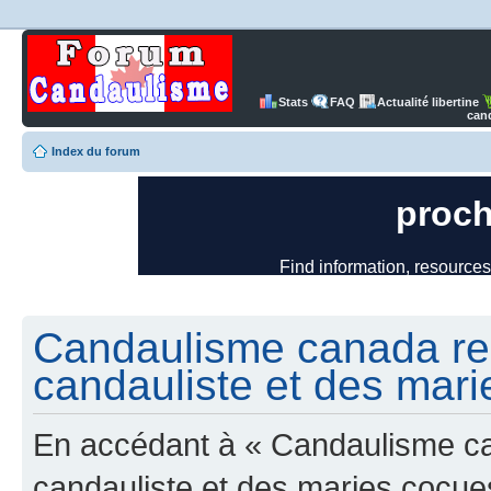
Stats
FAQ
Actualité libertine
can
Index du forum
Candaulisme canada re
candauliste et des mari
En accédant à « Candaulisme c
candauliste et des maries cocues