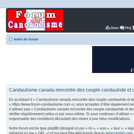
Stats
FAQ
Index du forum
Candaulisme canada rencontre des couple candauliste et d
En accédant à « Candaulisme canada rencontre des couple candauliste et des
« https://www.forum-candaulisme.com »), vous acceptez d’être légalement res
n’utilisez pas « Candaulisme canada rencontre des couple candauliste et des
vérifier régulièrement celles-ci par vous-même. Si vous continuez d’utilise
responsable des conditions découlant des mises à jour et/ou modifications.
Notre forum est de type phpBB (désigné ici par « ils », « eux », « leur », « 
(désigné ici par « GPL ») et qui peut être téléchargé depuis
www.phpbb.com