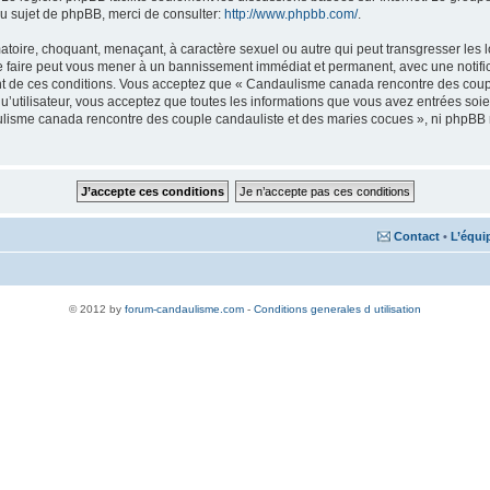
u sujet de phpBB, merci de consulter:
http://www.phpbb.com/
.
matoire, choquant, menaçant, à caractère sexuel ou autre qui peut transgresser le
Le faire peut vous mener à un bannissement immédiat et permanent, avec une notifica
nt de ces conditions. Vous acceptez que « Candaulisme canada rencontre des coupl
qu’utilisateur, vous acceptez que toutes les informations que vous avez entrées s
aulisme canada rencontre des couple candauliste et des maries cocues », ni phpBB
Contact
•
L’équi
© 2012 by
forum-candaulisme.com
-
Conditions generales d utilisation