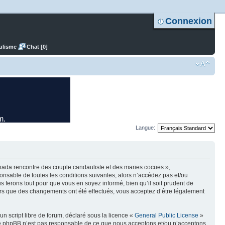
Connexion
ulisme
Chat [0]
Langue:
nada rencontre des couple candauliste et des maries cocues »,
nsable de toutes les conditions suivantes, alors n’accédez pas et/ou
ferons tout pour que vous en soyez informé, bien qu’il soit prudent de
ors que des changements ont été effectués, vous acceptez d’être légalement
n script libre de forum, déclaré sous la licence «
General Public License
»
oupe phpBB n’est pas responsable de ce que nous acceptons et/ou n’acceptons