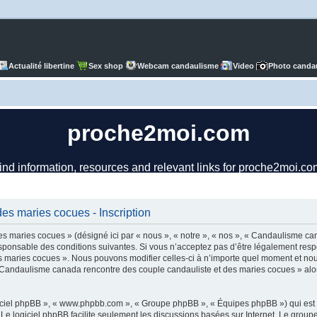
Actualité libertine
Sex shop
Webcam candaulisme
Video
Photo canda
es maries cocues - Inscription
 maries cocues » (désigné ici par « nous », « notre », « nos », « Candaulisme ca
ponsable des conditions suivantes. Si vous n’acceptez pas d’être légalement respo
 maries cocues ». Nous pouvons modifier celles-ci à n’importe quel moment et nous 
r « Candaulisme canada rencontre des couple candauliste et des maries cocues » al
logiciel phpBB », « www.phpbb.com », « Groupe phpBB », « Équipes phpBB ») qui est u
. Le logiciel phpBB facilite seulement les discussions basées sur Internet. Le gr