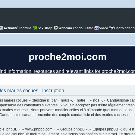
Actualité libertine
Sex shop
Webcam candaulisme
Video
Photo canda
es maries cocues - Inscription
 maries cocues » (désigné ici par « nous », « notre », « nos », « Candaulisme ca
ponsable des conditions suivantes. Si vous n’acceptez pas d’être légalement respo
 maries cocues ». Nous pouvons modifier celles-ci à n’importe quel moment et nous 
r « Candaulisme canada rencontre des couple candauliste et des maries cocues » al
logiciel phpBB », « www.phpbb.com », « Groupe phpBB », « Équipes phpBB ») qui est u
. Le logiciel phpBB facilite seulement les discussions basées sur Internet. Le gr