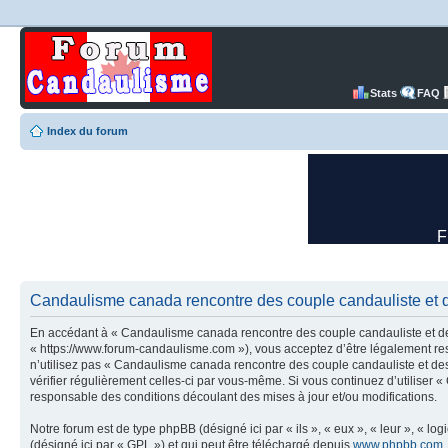
Stats
FAQ
Index du forum
Candaulisme canada rencontre des couple candauliste et d
En accédant à « Candaulisme canada rencontre des couple candauliste et des
« https://www.forum-candaulisme.com »), vous acceptez d’être légalement res
n’utilisez pas « Candaulisme canada rencontre des couple candauliste et des
vérifier régulièrement celles-ci par vous-même. Si vous continuez d’utilise
responsable des conditions découlant des mises à jour et/ou modifications.
Notre forum est de type phpBB (désigné ici par « ils », « eux », « leur », « 
(désigné ici par « GPL ») et qui peut être téléchargé depuis
www.phpbb.com