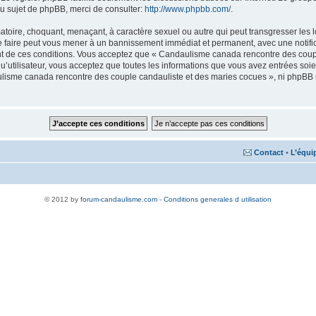
u sujet de phpBB, merci de consulter:
http://www.phpbb.com/
.
matoire, choquant, menaçant, à caractère sexuel ou autre qui peut transgresser le
Le faire peut vous mener à un bannissement immédiat et permanent, avec une notifica
nt de ces conditions. Vous acceptez que « Candaulisme canada rencontre des coupl
qu’utilisateur, vous acceptez que toutes les informations que vous avez entrées s
aulisme canada rencontre des couple candauliste et des maries cocues », ni phpBB
Contact
•
L’équi
© 2012 by
forum-candaulisme.com
-
Conditions generales d utilisation