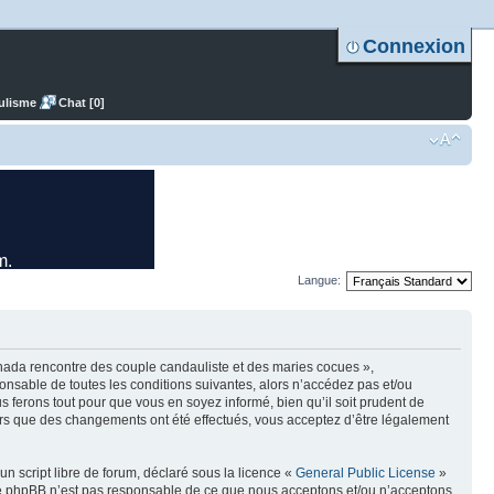
Connexion
ulisme
Chat [0]
Langue:
nada rencontre des couple candauliste et des maries cocues »,
nsable de toutes les conditions suivantes, alors n’accédez pas et/ou
ferons tout pour que vous en soyez informé, bien qu’il soit prudent de
ors que des changements ont été effectués, vous acceptez d’être légalement
n script libre de forum, déclaré sous la licence «
General Public License
»
oupe phpBB n’est pas responsable de ce que nous acceptons et/ou n’acceptons