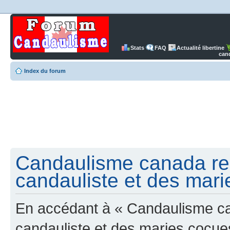
Stats
FAQ
Actualité libertine
can
Index du forum
Candaulisme canada re
candauliste et des mari
En accédant à « Candaulisme c
candauliste et des maries cocues