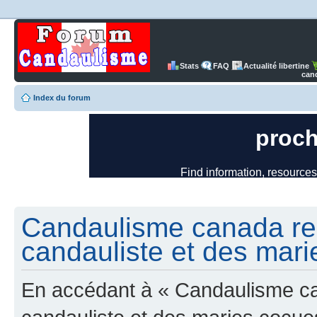
Stats
FAQ
Actualité libertine
can
Index du forum
Candaulisme canada re
candauliste et des mari
En accédant à « Candaulisme c