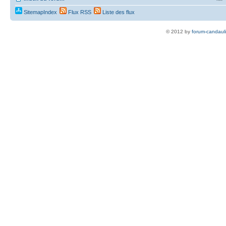
SitemapIndex
Flux RSS
Liste des flux
© 2012 by
forum-candaul