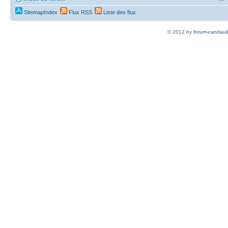
SitemapIndex
Flux RSS
Liste des flux
© 2012 by
forum-candaul