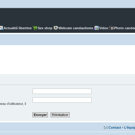
Actualité libertine
Sex shop
Webcam candaulisme
Video
Photo canda
u d’utilisateur, il
Contact
•
L’équi