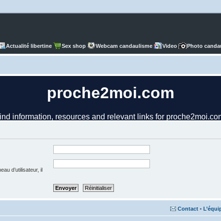
Actualité libertine
Sex shop
Webcam candaulisme
Video
Photo canda
u d’utilisateur, il
Contact
•
L’équi