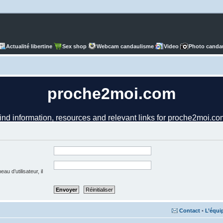
Actualité libertine
Sex shop
Webcam candaulisme
Video
Photo canda
u d’utilisateur, il
Contact
•
L’équi