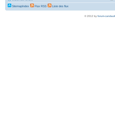
SitemapIndex
Flux RSS
Liste des flux
© 2012 by
forum-candaul