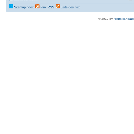
SitemapIndex
Flux RSS
Liste des flux
© 2012 by
forum-candaul