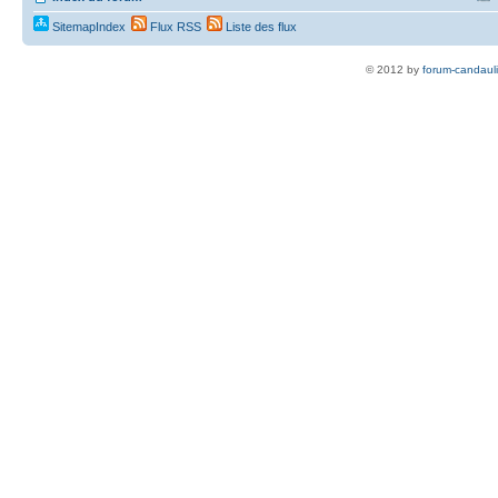
SitemapIndex
Flux RSS
Liste des flux
© 2012 by
forum-candaul