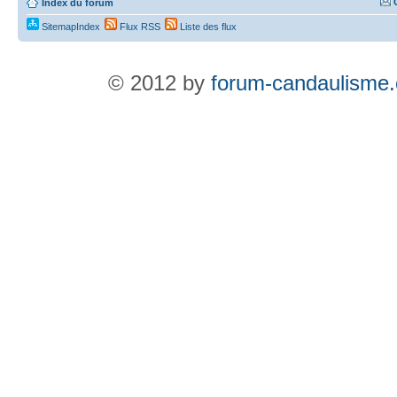
Index du forum
SitemapIndex
Flux RSS
Liste des flux
© 2012 by
forum-candaulisme