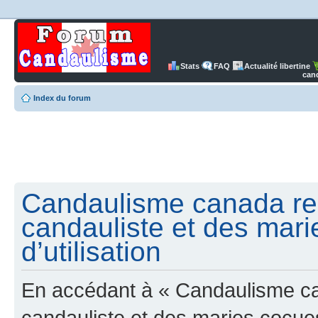
Stats
FAQ
Actualité libertine
can
Index du forum
Candaulisme canada re
candauliste et des mari
d’utilisation
En accédant à « Candaulisme c
candauliste et des maries cocues