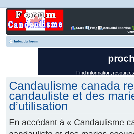
Stats
FAQ
Actualité libertine
can
Index du forum
Candaulisme canada re
candauliste et des mari
d’utilisation
En accédant à « Candaulisme c
candauliste et des maries cocues