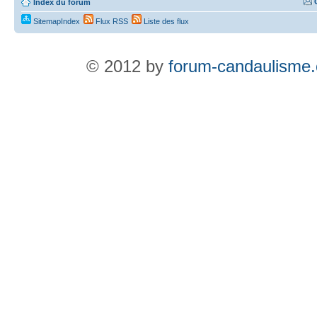
Index du forum
SitemapIndex
Flux RSS
Liste des flux
© 2012 by
forum-candaulisme