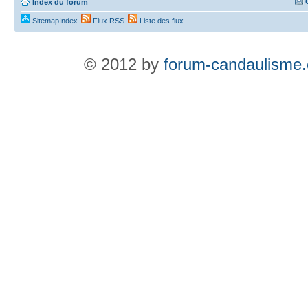
Index du forum
SitemapIndex
Flux RSS
Liste des flux
© 2012 by
forum-candaulisme