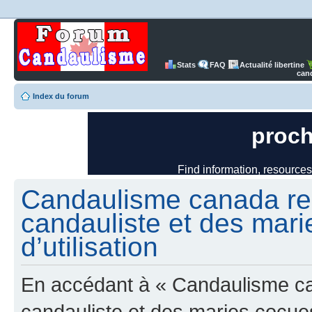
Stats
FAQ
Actualité libertine
can
Index du forum
Candaulisme canada re
candauliste et des mari
d’utilisation
En accédant à « Candaulisme c
candauliste et des maries cocues